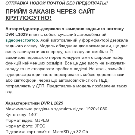
ОТПРАВКА НОВОЙ ПОЧТОЙ БЕЗ ПРЕДОПЛАТЫ!
ПРИЙМ ЗАКАЗІВ ЧЕРЕЗ САЙТ
КРУГЛОСУТНО!
Авторегідратор-дзеркало з камерою заднього вигляду
DVR L1029 н
являє собою сучасний автомобільний
відеореєстратор
, який виготовлений у формфакторі дзеркала
заднього огляду. Модель обладнана двомакамерами, що дає
змогу записувати як спереду, так і ззаду автомобіля. Її
важливою перевагою перед конкурентами є широкий набір
функцій найменших розмірів. Все це дає змогу не знижувати
огляду та не створювати проблем водієві. На жаль, звичайні
відеореєстратори часто перекривають собою дорожні знаки
або світлофори, через що автомобілістистіють ПДД і
потрапляють у ДТП. Представлена модель позбавлена таких
вад.
Характеристики
DVR L1029
Максимальна роздільна здатність відео: 1920х1080
Кут огляду: 140°
Формат відео: MJPEG
Формат фото: JPEG
Підтримка карт пам'яті: MicroSD до 32 Gb