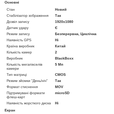
Основні
Стан
Новий
Стабілізатор зображення
Так
Дозвіл запису
1920х1080
Датчик удару
Є
Режим запису
Безперервна, Циклічна
Наявність GPS
Ні
Країна виробник
Китай
Кількість камер
2
Виробник
BlackBoxx
Кількість мегапікселів
5 Мп
камери
Тип матриці
CMOS
Режим зйомки "День/ніч"
Так
Формат стиснення
MOV
Підтримувані формати
microSD
флеш-карт
Наявність жорсткого диска
Ні
Екран