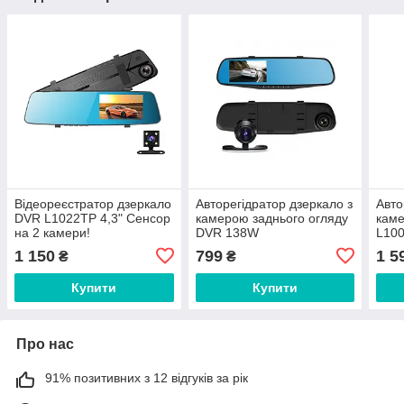
Відеореєстратор дзеркало
Авторегідратор дзеркало з
Авто
DVR L1022TP 4,3" Сенсор
камерою заднього огляду
каме
на 2 камери!
DVR 138W
L100
1 150
799
1 5
₴
₴
Купити
Купити
Про нас
91% позитивних з 12 відгуків за рік