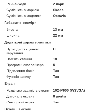
RCA-виходи
2 пари
Сумісність з маркою
Skoda
Сумісність з моделлю
Octavia
Габаритні розміри
Висота
13 мм
Ширина
22 мм
Додаткові характеристики
Пульт дистанційного
Ні
керування
Пам'ять станцій
18
Програми еквалайзера
5
Підсилення басів
Так
Функція запису
Так
Екран
Роздільна здатність екрану
1024×600 (WSVGA)
Діагональ екрану
8 дюйм
Сенсорний екран
Так
Входи і виходи