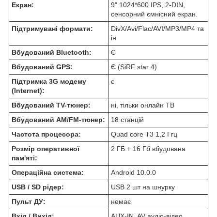
Екран:
9" 1024*600 IPS, 2-DIN,
сенсорний ємнісний екран.
Підтримувані формати:
DivX/Avi/Flac/AVI/MP3/MP4 та
ін
Вбудований Bluetooth:
Є
Вбудований GPS:
Є (SiRF star 4)
Підтримка 3G модему
є
(Internet):
Вбудований TV-тюнер:
ні, тільки онлайн ТВ
Вбудований AM/FM-тюнер:
18 станцій
Частота процесора:
Quad core T3 1,2 Ггц
Розмір оперативної
2 ГБ + 16 Гб вбудована
пам'яті:
Операційна система:
Android 10.0.0
USB / SD рідер:
USB 2 шт на шнурку
Пульт ДУ:
немає
Вхід / Вихід:
AUX-IN, AV аудіо-відео