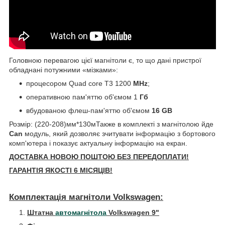
Головною перевагою цієї магнітоли є, то що дані пристрої
обладнані потужними «мізками»:
процесором Quad core T3 1200
MHz
;
оперативною пам'яттю об'ємом 1
Гб
вбудованою флеш-пам'яттю об'ємом
16 GB
Розмір: (220-208)мм*130мТакже в комплекті з магнітолою йде
Can
модуль, який дозволяє зчитувати інформацію з бортового
комп'ютера і показує актуальну інформацію на екран.
ДОСТАВКА НОВОЮ ПОШТОЮ БЕЗ ПЕРЕДОПЛАТИ!
ГАРАНТІЯ ЯКОСТІ 6 МІСЯЦІВ!
Комплектація магнітоли Volkswagen:
Штатна
автомагнітола
Volkswagen 9"