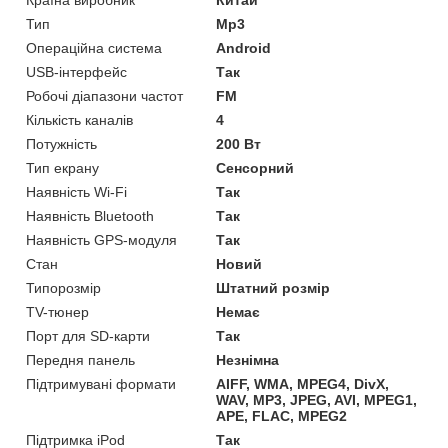
Країна виробник
Китай
Тип
Mp3
Операційна система
Android
USB-інтерфейс
Так
Робочі діапазони частот
FM
Кількість каналів
4
Потужність
200 Вт
Тип екрану
Сенсорний
Наявність Wi-Fi
Так
Наявність Bluetooth
Так
Наявність GPS-модуля
Так
Стан
Новий
Типорозмір
Штатний розмір
TV-тюнер
Немає
Порт для SD-карти
Так
Передня панель
Незнімна
Підтримувані формати
AIFF, WMA, MPEG4, DivX,
WAV, MP3, JPEG, AVI, MPEG1,
APE, FLAC, MPEG2
Підтримка iPod
Так