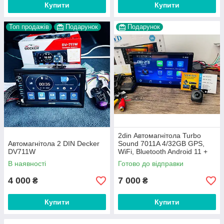
Купити
Купити
Топ продажів
Подарунок
Подарунок
2din Автомагнітола Turbo
Автомагнітола 2 DIN Decker
Sound 7011A 4/32GB GPS,
DV711W
WiFi, Bluetooth Android 11 +
камера AHD
В наявності
Готово до відправки
4 000
7 000
₴
₴
Купити
Купити