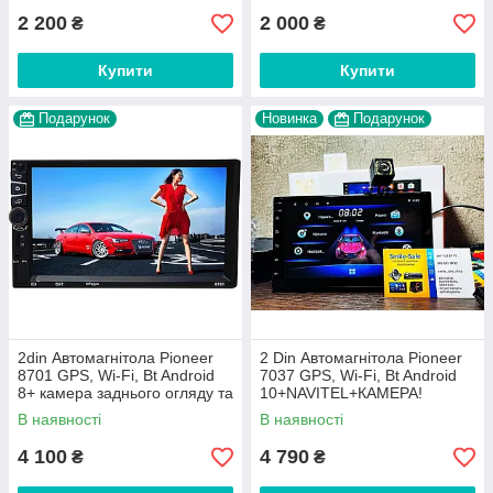
2 200
2 000
₴
₴
Купити
Купити
Подарунок
Новинка
Подарунок
2din Автомагнітола Pioneer
2 Din Автомагнітола Pioneer
8701 GPS, Wi-Fi, Bt Android
7037 GPS, Wi-Fi, Bt Android
8+ камера заднього огляду та
10+NAVITEL+КАМЕРА!
пульт на кермо
В наявності
В наявності
4 100
4 790
₴
₴