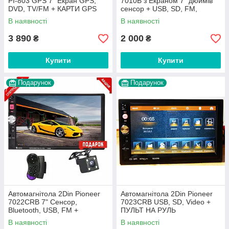
PI-803 GPS 7" Екран GPS,
7010B з Екраном 7" дюймів
DVD, TV/FM + КАРТИ GPS
сенсор + USB, SD, FM,
Новинка 2018!
Bluetooth+КАМЕРА!
В наявності
В наявності
3 890
2 000
₴
₴
Купити
Купити
Подарунок
Подарунок
Автомагнітола 2Din Pioneer
Автомагнітола 2Din Pioneer
7022CRB 7" Сенсор,
7023CRB USB, SD, Video +
Bluetooth, USB, FM +
ПУЛЬТ НА РУЛЬ
ПОДАРУНКИ + АМЕРА!
В наявності
В наявності