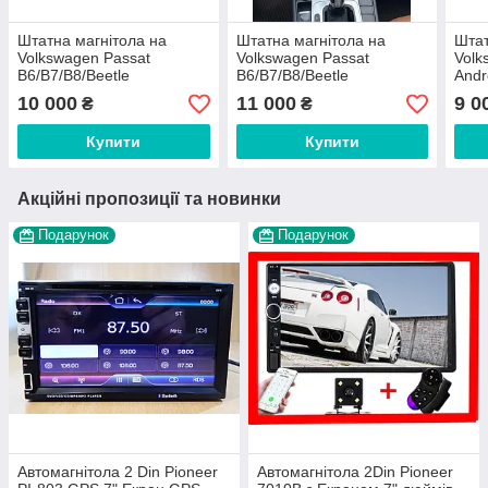
Штатна магнітола на
Штатна магнітола на
Штат
Volkswagen Passat
Volkswagen Passat
Volk
B6/B7/B8/Beetle
B6/B7/B8/Beetle
Andr
CC/Tiguan/Touran
CC/Tiguan/Touran
CAN
10 000
11 000
9 0
₴
₴
Jetta/Polo/Caddy/Golf
Jetta/Polo/Caddy/Golf
Android 10
Android 10
Купити
Купити
Акційні пропозиції та новинки
Подарунок
Подарунок
Автомагнітола 2 Din Pioneer
Автомагнітола 2Din Pioneer