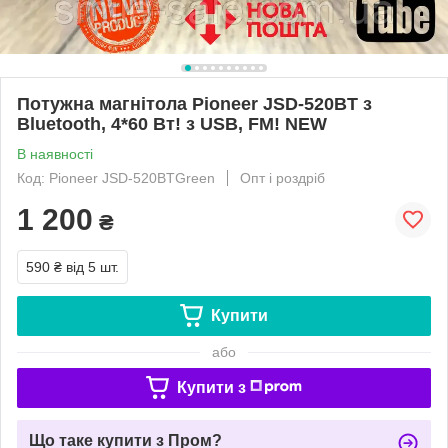
Потужна магнітола Pioneer JSD-520BT з
Bluetooth, 4*60 Вт! з USB, FM! NEW
В наявності
Код: Pioneer JSD-520BTGreen
Опт і роздріб
1 200
₴
590 ₴
від 5 шт.
Купити
або
Купити з
Що таке купити з Пром?