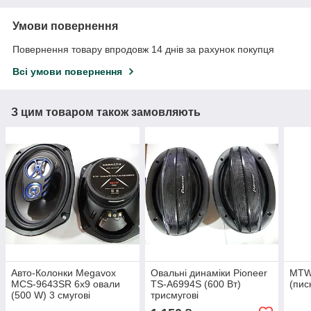
Умови повернення
Повернення товару впродовж 14 днів за рахунок покупця
Всі умови повернення
З цим товаром також замовляють
Авто-Колонки Megavox
Овальні динаміки Pioneer
MTW-
MCS-9643SR 6x9 овали
TS-A6994S (600 Вт)
(пис
(500 W) 3 смугові
трисмугові