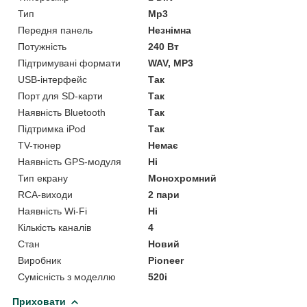
Тип
Mp3
Передня панель
Незнімна
Потужність
240 Вт
Підтримувані формати
WAV, MP3
USB-інтерфейс
Так
Порт для SD-карти
Так
Наявність Bluetooth
Так
Підтримка iPod
Так
TV-тюнер
Немає
Наявність GPS-модуля
Ні
Тип екрану
Монохромний
RCA-виходи
2 пари
Наявність Wi-Fi
Ні
Кількість каналів
4
Стан
Новий
Виробник
Pioneer
Сумісність з моделлю
520i
Приховати