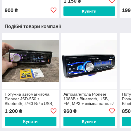
1 150
₴
900
199
₴
Купити
Подібні товари компанії
Потужна автомагнітола
Автомагнітола Pioneer
Поту
Pioneer JSD-550 з
1083B з Bluetooth, USB,
Pion
Bluetooth, 4*60 Вт! з USB,
FM, MP3 + знімна панель!
Blue
FM! NEW
НОВА
FM!
1 200
960
850
₴
₴
Купити
Купити