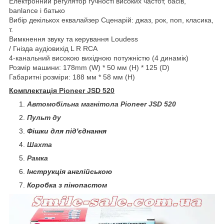
Електронний регулятор гучності високих частот, басів,
banlance і батько
Вибір декількох еквалайзер Сценарій: джаз, рок, поп, класика,
т.
Вимкнення звуку та керування Loudess
/ Гнізда аудіовихід L R RCA
4-канальний високою вихідною потужністю (4 динамік)
Розмір машини: 178mm (W) * 50 мм (H) * 125 (D)
Габаритні розміри: 188 мм * 58 мм (H)
Комплектація
Pioneer JSD 520
Автомобільна магнітола Pioneer JSD 520
Пульт ду
Фішки для під'єднання
Шахта
Рамка
Інструкція англійською
Коробка з пінопастом