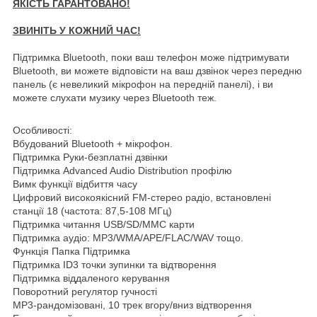
ЯКІСТЬ ГАРАНТОВАНО!
ЗВИНІТЬ У КОЖНИЙ ЧАС!
Підтримка Bluetooth, поки ваш телефон може підтримувати
Bluetooth, ви можете відповісти на ваш дзвінок через передню
панель (є невеликий мікрофон на передній панелі), і ви
можете слухати музику через Bluetooth теж.
Особливості:
Вбудований Bluetooth + мікрофон.
Підтримка Руки-безплатні дзвінки
Підтримка Advanced Audio Distribution профілю
Вимк функції відбиття часу
Цифровий високоякісний FM-стерео радіо, встановлені
станції 18 (частота: 87,5-108 МГц)
Підтримка читання USB/SD/MMC карти
Підтримка аудіо: MP3/WMA/APE/FLAC/WAV тощо.
Функція Папка Підтримка
Підтримка ID3 точки зупинки та відтворення
Підтримка віддаленого керування
Поворотний регулятор гучності
MP3-рандомізовані, 10 трек вгору/вниз відтворення