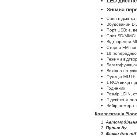
LED диспле
Знімна пер
Синя підсвітка 
Вбудований Blu
Порт USB: є, в
Слот SD/MMC:
Відтворення М
Стерео FM тюн
18 попередньо 
Режими відтвор
Багатофункціон
Вихідна потужн
Функція MUTE
1 RCA вихід пі
Годинник
Розмір 1DIN, ст
Підсвітка кнопо
Вибір номера т
Комплектація Pione
Автомобільна
Пульт ду
Фішки для під