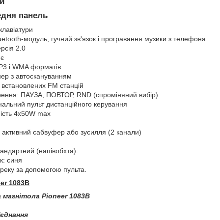
й
едня панель
клавіатури
etooth-модуль, гучний зв'язок і програвання музики з телефона.
ерсія 2.0
 є
Р3 і WMA форматів
ер з автоскануванням
встановлених FM станцій
ення: ПАУЗА, ПОВТОР, RND (спроміняний вибір)
альний пульт дистанційного керування
ість 4х50W max
д активний сабвуфер або зусилля (2 канали)
андартний (напівобхта).
к: синя
реку за допомогою пульта.
er 1083B
 магнітола Pioneer 1083B
'єднання