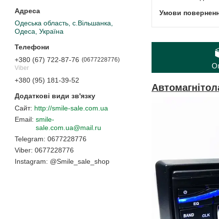
Одеська область, с.Вільшанка,
Одеса, Україна
+380 (67) 722-87-76
0677228776
О
Viber
+380 (95) 181-39-52
Автомагнітол
http://smile-sale.com.ua
smile-
sale.com.ua@mail.ru
0677228776
0677228776
Instagram
@Smile_sale_shop