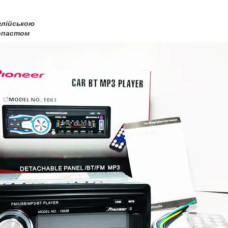
глійською
нопастом