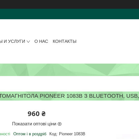
Ы И УСЛУГИ
О НАС
КОНТАКТЫ
ТОМАГНІТОЛА PIONEER 1083B З BLUETOOTH, USB,
960 ₴
Показати оптові ціни
вності
Оптом і в роздріб
Код:
Pioneer 1083B