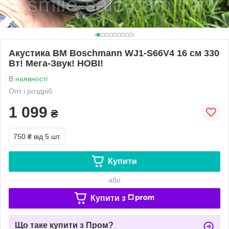
Акустика BM Boschmann WJ1-S66V4 16 см 330
Вт! Мега-Звук! НОВІ!
В наявності
Опт і роздріб
1 099
₴
750 ₴
від 5 шт.
Купити
або
Купити з
Що таке купити з Пром?