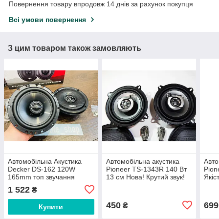
Повернення товару впродовж 14 днів за рахунок покупця
Всі умови повернення
З цим товаром також замовляють
Автомобільна Акустика
Автомобільна акустика
Авто
Decker DS-162 120W
Pioneer TS-1343R 140 Вт
Pion
165mm топ звучання
13 см Нова! Крутий звук!
Якіс
Скидка
1 522
₴
450
699
₴
Купити