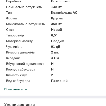
Виробник
Boschmann
Номінальна потужність
130 Вт
Тип
Коаксіальна АС
Форма
Кругла
Максимальна потужність
350 Вт
Стан
Новий
Типорозмір
6,5"
Матеріал магніту
Неодим
Чутливість
91 дБ
Кількість динаміків
2 шт.
Імпеданс
4 Ом
Вбудований підсилювач
Ні
Корпус сабвуфера
Ні
Кількість смуг
2
Вид сабвуфера
Пасивний
Приховати
Умови доставки