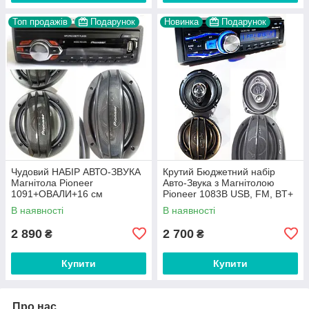
Топ продажів
Подарунок
Новинка
Подарунок
Чудовий НАБІР АВТО-ЗВУКА
Крутий Бюджетний набір
Магнітола Pioneer
Авто-Звука з Магнітолою
1091+ОВАЛИ+16 см
Pioneer 1083B USB, FM, BT+
Колонки+ ПОДАРУНОК!
акустика 16 см + Овали +
В наявності
В наявності
ПОДАРУНОК
2 890
2 700
₴
₴
Купити
Купити
Про нас