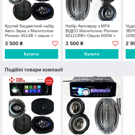
Крутий Бюджетний набір
Набір Автозвуку з МР4
Чудо
Авто-Звука з Магнітолою
ВІДЕО Магнітолою Pioneer
ЗВУК
Pioneer 4514B + овали +
4011CRB+ Овали 600W +
109
круглі 16 см +
круглі 16 см 300W!
Кол
3 500
3 500
2 9
₴
₴
ПОДАРУНОК!
НОВИНКА
Купити
Купити
Подібні товари компанії