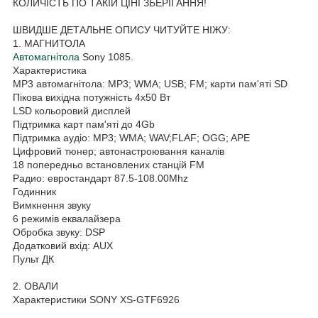
КОЛИЧІСТЬ ПО ТАКІЙ ЦІНІ ЗБЕРІГАННЯ!
ШВИДШЕ ДЕТАЛЬНЕ ОПИСУ ЧИТУЙТЕ НІЖУ:
1. МАГНИТОЛА
Автомагнітола
Sony 1085.
Характеристика
MP3 автомагнітола: MP3; WMA; USB; FM; карти пам'яті SD
Пікова вихідна потужність 4х50 Вт
LSD кольоровий дисплей
Підтримка карт пам'яті до 4Gb
Підтримка аудіо: MP3; WMA; WAV;FLAF; OGG; APE
Цифровий тюнер; автонастроювання каналів
18 попередньо встановлених станцій FM
Радио: евростандарт 87.5-108.00Mhz
Годинник
Вимкнення звуку
6 режимів еквалайзера
Обробка звуку: DSP
Додатковий вхід: AUX
Пульт ДК
2. ОВАЛИ
Характеристики SONY XS-GTF6926