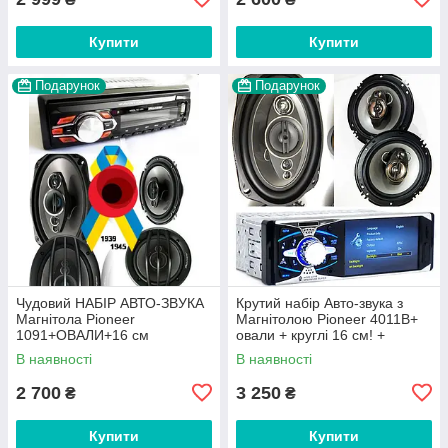
Купити
Купити
Подарунок
Подарунок
Чудовий НАБІР АВТО-ЗВУКА
Крутий набір Авто-звука з
Магнітола Pioneer
Магнітолою Pioneer 4011B+
1091+ОВАЛИ+16 см
овали + круглі 16 см! +
Колонки+ ПОДАРУНОК!
ПОДАРУНКИ!
В наявності
В наявності
2 700
3 250
₴
₴
Купити
Купити