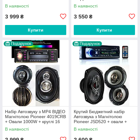
2022
В наявності
В наявності
3 999
3 550
₴
₴
Купити
Купити
Подарунок
Подарунок
Набір Автозвуку з МР4 ВІДЕО
Крутий Бюджетний набір
Магнітолою Pioneer 4019CRB
Автозвука з Магнітолою
+ Овали 1000W + круглі 16
Pioneer JSD520 + овали +
см 300 W! НОВИНКА!
круглі 16 см!
В наявності
В наявності
2 999
2 600
₴
₴