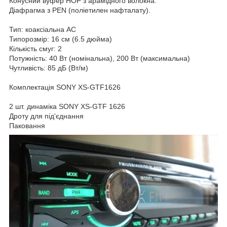
Конусний вуфер HOP з арамідного волокна.
Діафрагма з PEN (поліетилен нафталату).
Тип: коаксіальна АС
Типорозмір: 16 см (6.5 дюйма)
Кількість смуг: 2
Потужність: 40 Вт (номінальна), 200 Вт (максимальна)
Чутливість: 85 дБ (Вт/м)
Комплектація SONY XS-GTF1626
2 шт. динаміка SONY XS-GTF 1626
Дроту для під'єднання
Паковання