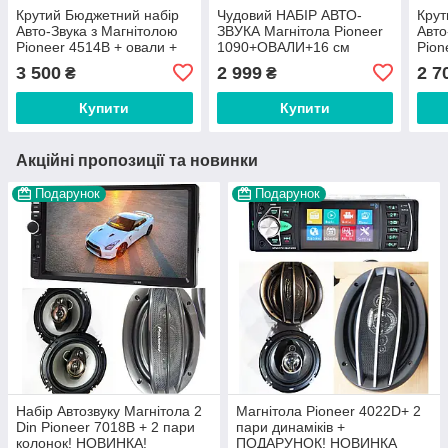
Крутий Бюджетний набір
Чудовий НАБІР АВТО-
Крут
Авто-Звука з Магнітолою
ЗВУКА Магнітола Pioneer
Авто
Pioneer 4514B + овали +
1090+ОВАЛИ+16 см
Pion
круглі 16 см +
Колонки+ ПОДАРУНОК!
BT+ 
3 500
2 999
2 7
₴
₴
ПОДАРУНОК!
Ова
Купити
Купити
Акційні пропозиції та новинки
Подарунок
Подарунок
Набір Автозвуку Магнітола 2
Магнітола Pioneer 4022D+ 2
Din Pioneer 7018B + 2 пари
пари динаміків +
колонок! НОВИНКА!
ПОДАРУНОК! НОВИНКА