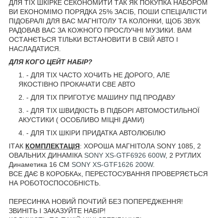
ДЛЯ ТІХ ШКІРКЕ СЕКОНОМИТИ ТАК ЯК ПОКУПКА НАБОРОМ
ВИ ЕКОНОМІМО ПОРЯДКА 25% ЗАСІБ, ПОШИ СПЕЦІАЛІСТИ
ПІДОБРАЛІ ДЛЯ ВАС МАГНІТОЛУ ТА КОЛОНКИ, ЩОБ ЗВУК
РАДОВАВ ВАС ЗА КОЖНОГО ПРОСЛУЧНІ МУЗИКИ. ВАМ
ОСТАНЄТЬСЯ ТІЛЬКИ ВСТАНОВИТИ В СВІЙ АВТО І
НАСЛАДАТИСЯ.
ДЛЯ КОГО ЦЕЙТ НАБІР?
- ДЛЯ ТІХ ЧАСТО ХОЧИТЬ НЕ ДОРОГО, АЛЕ
ЯКОСТІВНО ПРОКАЧАТИ СВЕ АВТО
- ДЛЯ ТІХ ПРИГОТУЄ МАШИНУ ПІД ПРОДАВУ
- ДЛЯ ТІХ ШВИДКІСТЬ В ПІДБОРІ АВТОМОСТИЛЬНОЇ
АКУСТИКИ ( ОСОБЛИВО МІЦНІ ДАМИ)
- ДЛЯ ТІХ ШКІРИ ПРИДАТКА АВТОЛЮБІЛЮ
ІТАК
КОМПЛЕКТАЦІЯ
: ХОРОША МАГНІТОЛА SONY 1085, 2
ОВАЛЬНИХ ДИНАМІКА
SONY XS-GTF6926 600W
, 2 РУГЛИХ
Динаметика 16 СМ
SONY XS-GTF1626 200W
.
ВСЕ ДАЄ В КОРОБКАх, ПЕРЕСТОСУВАННЯ ПРОВЕРЯЄТЬСЯ
НА РОБОТОСПОСОБНІСТЬ.
ПЕРЕСИНКА НОВИЙ ПОЧТИЙ БЕЗ ПОПЕРЕДЖЕННЯ!
ЗВИНІТЬ І ЗАКАЗУЙТЕ НАБІР!