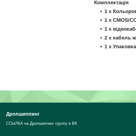
Комплектація
1 х Кольоро
1 х CMOS/CC
1 х відеокаб
2 х кабель 
1 х Упаковка
Дропшиппинг
ССЫЛКА на Дропшиппинг группу в ВК