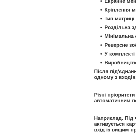
Екранне мен
Кріплення м
Тип матриці
Роздільна зд
Мінімальна 
Реверсне зо
У комплекті 
Виробництв
Після під'єднан
одному з входів
Різні пріоритет
автоматичним п
Наприклад. Під 
активується кар
вхід із вищим п