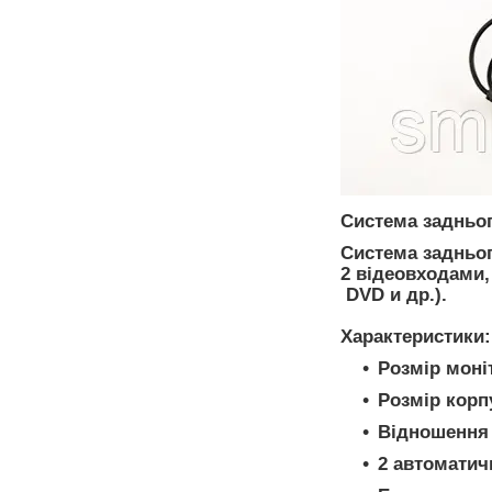
Система задньог
Система задньог
2 відеовходами,
DVD и др.).
Характеристики:
Розмір моніт
Розмір корпу
Відношення 
2 автоматич