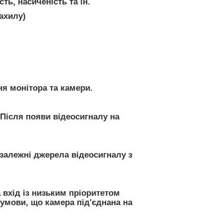
ь, насиченість та ін.
ахилу)
ння монітора та камери.
 Після появи відеосигналу на
езалежні джерела відеосигналу з
 вхід із низьким пріоритетом
 умови, що камера під'єднана на