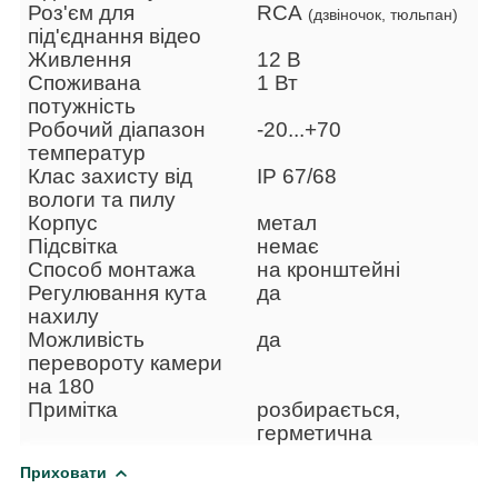
Роз'єм для
RCA
(дзвіночок, тюльпан)
під'єднання відео
Живлення
12 В
Споживана
1 Вт
потужність
Робочий діапазон
-20...+70
температур
Клас захисту від
IP 67/68
вологи та пилу
Корпус
метал
Підсвітка
немає
Способ монтажа
на кронштейні
Регулювання кута
да
нахилу
Можливість
да
перевороту камери
на 180
Примітка
розбирається,
герметична
Приховати