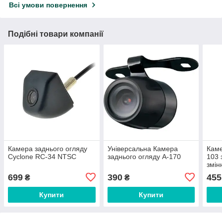
Всі умови повернення
Подібні товари компанії
Камера заднього огляду
Універсальна Камера
Каме
Cyclone RC-34 NTSC
заднього огляду A-170
103 
змін
НОВ
699
390
455
₴
₴
Купити
Купити