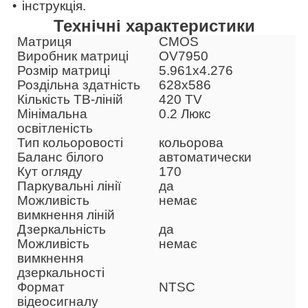
інструкція.
Технічні характеристики
Матриця
CMOS
Виробник матриці
OV7950
Розмір матриці
5.961х4.276
Роздільна здатність
628x586
Кількість ТВ-ліній
420 TV
Мінімальна
0.2 Люкс
освітленість
Тип кольоровості
кольорова
Баланс білого
автоматически
Кут огляду
170
Паркувальні лінії
да
Можливість
немає
вимкнення ліній
Дзеркальність
да
Можливість
немає
вимкнення
дзеркальності
Формат
NTSC
відеосигналу