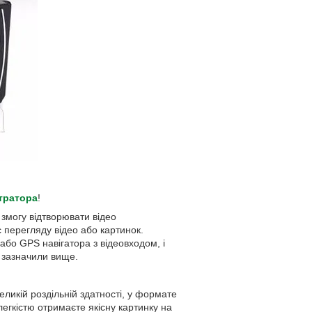
тратора
!
змогу відтворювати відео
 перегляду відео або картинок.
або GPS навігатора з відеовходом, і
и зазначили вище.
ликій роздільній здатності, у формате
легкістю отримаєте якісну картинку на