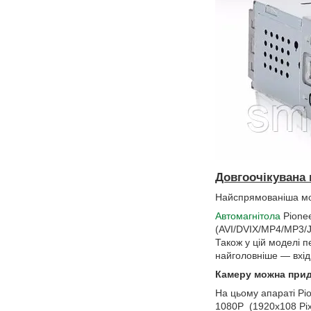
Довгоочікувана 
Найспрямованіша мо
Автомагнітола
Pionee
(AVI/DVIX/MP4/MP3/Jp
Також у цій моделі п
найголовніше — вхід
Камеру можна прид
На цьому апараті Pio
1080P (1920x108 Pixe