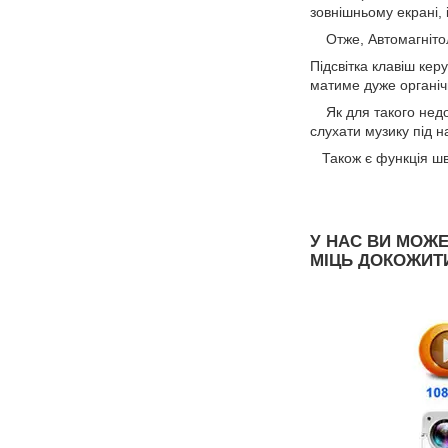
зовнішньому екрані, 
Отже, Автомагнітола
Підсвітка клавіш кер
матиме дуже органіч
Як для такого недо
слухати музику під н
Також є функція шв
У НАС ВИ МОЖЕ
МІЦЬ ДОКОЖИ