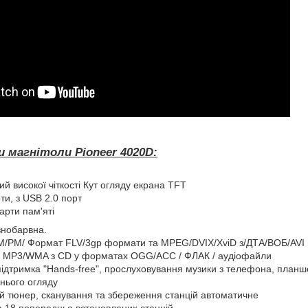
 магнітоли Pioneer 4020D:
й високої чіткості Кут огляду екрана TFT
ти, з USB 2.0 порт
карти пам'яті
ізнобарвна.
М/РМ/ Формат FLV/3gp формати та MPEG/DVIX/XviD з/ДТА/ВОБ/AVI
 MP3/WMA з CD у форматах OGG/ACC / ФЛАК / аудіофайли
 підтримка "Hands-free", прослуховування музики з телефона, планш
днього огляду
й тюнер, сканування та збереження станцій автоматичне