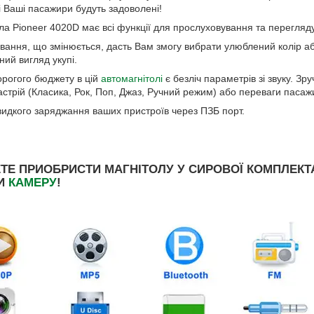
і Ваші пасажири будуть задоволені!
 Pioneer 4020D має всі функції для прослуховування та перегляду я
ування, що змінюється, дасть Вам змогу вибрати улюблений колір аб
ний вигляд укупі.
рогого бюджету в цій
автомагнітолі
є безліч параметрів зі звуку. З
астрій (Класика, Рок, Поп, Джаз, Ручний режим) або переваги пасажи
идкого заряджання ваших пристроїв через ПЗБ порт.
ТЕ ПРИОБРИСТИ МАГНІТОЛУ У СИРОВОЇ КОМПЛЕКТАЦ
ТИ
КАМЕРУ
!