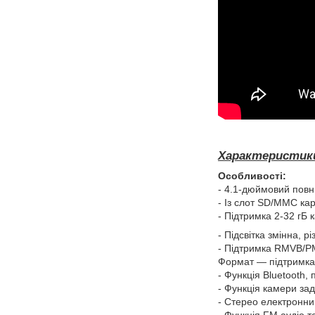
Характеристики
Особливості:
- 4.1-дюймовий повни
- Із слот SD/MMC кар
- Підтримка 2-32 гБ 
- Підсвітка змінна, р
- Підтримка RMVB/Р
Формат — підтримка
- Функція Bluetooth,
- Функція камери за
- Стерео електронни