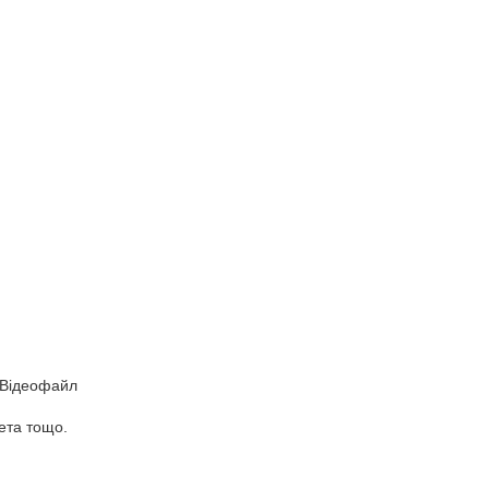
 Відеофайл
ета тощо.