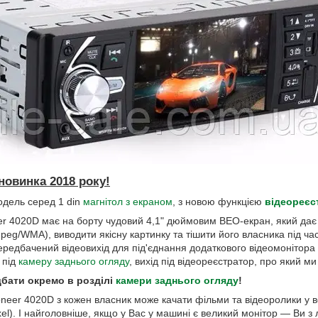
новинка 2018 року!
дель серед 1 din
магнітол з екраном
, з новою функцією
відеореєс
r 4020D має на борту чудовий 4,1" дюймовим ВЕО-екран, який дає 
eg/WMA), виводити якісну картинку та тішити його власника під час
ередбачений відеовихід для під'єднання додаткового відеомонітора 
 під
камеру заднього огляду
, вихід під відеореєстратор, про який м
бати окремо в розділі
камери заднього огляду
!
neer 4020D з кожен власник може качати фільми та відеоролики у ве
l). І найголовніше, якщо у Вас у машині є великий монітор — Ви з 