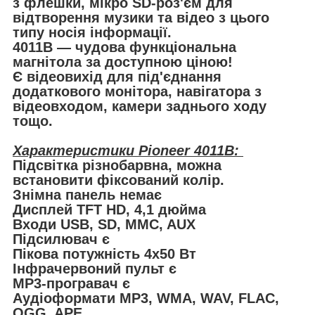
з флешки, мікро SD-роз'єм для
відтворення музики та відео з цього
типу носія інформації.
4011B — чудова функціональна
магнітола за доступною ціною!
Є відеовихід для під'єднання
додаткового монітора, навігатора з
відеовходом, камери заднього ходу
тощо.
Характеристики Pioneer 4011B:
Підсвітка різнобарвна, можна
встановити фіксований колір.
Знімна панель немає
Дисплей TFT HD, 4,1 дюйма
Входи USB, SD, MMC, AUX
Підсилювач є
Пікова потужність 4x50 Вт
Інфрачервоний пульт є
MP3-програвач є
Аудіоформати MP3, WMA, WAV, FLAC,
OGG, APE