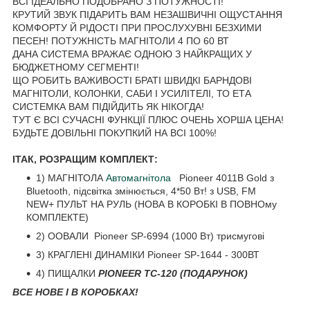
ВСІ ІДЕАЛЬНО ПОДОБРАНО З ПОТУЖНОСТІ!
КРУТИЙ ЗВУК ПІДАРИТЬ ВАМ НЕЗАШВИЧНІ ОЩУСТАННЯ
КОМФОРТУ Й РІДОСТІ ПРИ ПРОСЛУХУВНІ БЕЗХИМИ
ПЕСЕН! ПОТУЖНІСТЬ МАГНІТОЛИ 4 ПО 60 ВТ
ДАНА СИСТЕМА ВРАЖАЄ ОДНОЮ З НАЙКРАЩИХ У
БЮДЖЕТНОМУ СЕГМЕНТІ!
ЩО РОБИТЬ ВАЖИВОСТІ БРАТІ ШВИДКІ БАРНДОВІ
МАГНІТОЛИ, КОЛОНКИ, САБИ І УСИЛІТЕЛІ, ТО ЕТА
СИСТЕМКА ВАМ ПІДІЙДИТЬ ЯК НІКОГДА!
ТУТ Є ВСІ СУЧАСНІ ФУНКЦІЇ ПЛЮС ОЧЕНЬ ХОРША ЦЕНА!
БУДЬТЕ ДОВІЛЬНІ ПОКУПКИЙ НА ВСІ 100%!
ІТАК, РОЗРАЩИМ КОМПЛЕКТ:
1) МАГНІТОЛА
Автомагнітола
Pioneer 4011B Gold з
Bluetooth, підсвітка змінюється, 4*50 Вт! з USB, FM
NEW+ ПУЛЬТ НА РУЛЬ (НОВА В КОРОБКІ В ПОВНОму
КОМПЛЕКТЕ)
2) ООВАЛИ Pioneer SP-6994 (1000 Вт) трисмугові
3) КРАГЛЕНІ ДИНАМІКИ Pioneer SP-1644 - 300ВТ
4) ПИЩАЛКИ
PIONEER TC-120 (ПОДАРУНОК)
ВСЕ НОВЕ І В КОРОБКАХ!