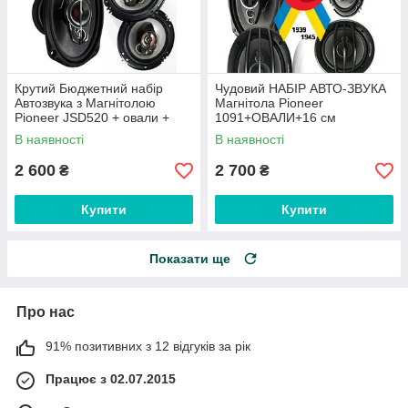
Крутий Бюджетний набір
Чудовий НАБІР АВТО-ЗВУКА
Автозвука з Магнітолою
Магнітола Pioneer
Pioneer JSD520 + овали +
1091+ОВАЛИ+16 см
круглі 16 см!
Колонки+ ПОДАРУНОК!
В наявності
В наявності
2 600
2 700
₴
₴
Купити
Купити
Показати ще
Про нас
91% позитивних з 12 відгуків за рік
Працює з 02.07.2015