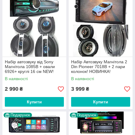
Набір автозвуку від Sony
Набір Автозвуку Магнітола 2
Магнітола 1085B + овали
Din Pioneer 7018B + 2 пари
6926+ круглі 16 см NEW!
колонок! НОВИНКА!
В наявності
В наявності
2 990
3 999
₴
₴
Купити
Купити
Подарунок
Подарунок