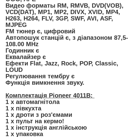
Видео форматы RM, RMVB, DVD(VOB),
VCD(DAT), MP1, MP2, DIVX, XVID, MP4,
H263, H264, FLV, 3GP, SWF, AVI, ASF,
MJPEG
FM тюнер є, цифровий
Автопошук станцій є, з діапазоном 87,5-
108.00 MHz
Годинник є
Еквалайзер є
Ефекти Flat, Jazz, Rock, POP, Classic,
LOUD
Регулювання тембру є
Функція вимкнення звуку.
Комплектація Pioneer 4011B:
1 х автомагнітола
1 х півкухта
1 х дроти з роз'ємами
1 х пульт на кермо!
1 х інструкція англійською
1 х упаковка