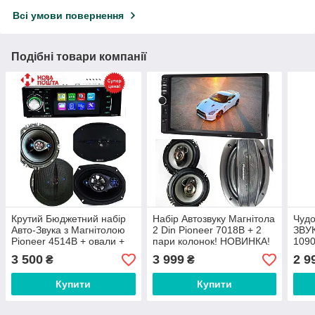
Всі умови повернення
Подібні товари компанії
Крутий Бюджетний набір
Набір Автозвуку Магнітола
Чудо
Авто-Звука з Магнітолою
2 Din Pioneer 7018B + 2
ЗВУК
Pioneer 4514B + овали +
пари колонок! НОВИНКА!
109
круглі 16 см +
Кол
3 500
3 999
2 9
₴
₴
ПОДАРУНОК!
Купити
Купити