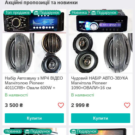
Акційні пропозиції та новинки
Топ продажів
Подарунок
Новинка
Подарунок
Набір Автозвуку з МР4 ВІДЕО
Чудовий НАБІР АВТО-ЗВУКА
Магнітолою Pioneer
Магнітола Pioneer
4011CRB+ Овали 600W +
1090+ОВАЛИ+16 см
круглі 16 см 300W! НОВИНКА
Колонки+ ПОДАРУНОК!
В наявності
В наявності
3 500
2 999
₴
₴
Купити
Купити
Новинка
Подарунок
Подарунок