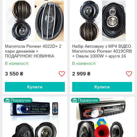
Магнітола Pioneer 4022D+ 2
Набір Автозвуку з МР4 ВІДЕО
пари динаміків +
Магнітолою Pioneer 4019CRB
ПОДАРУНОК! НОВИНКА
+ Овали 1000W + круглі 16
2022
см 300 W! НОВИНКА!
В наявності
В наявності
3 550
2 999
₴
₴
Купити
Купити
Подарунок
Подарунок