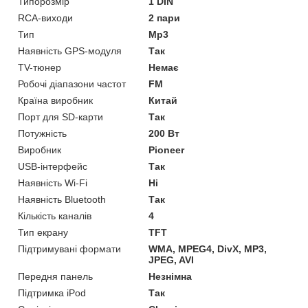
Типорозмір
1 DIN
RCA-виходи
2 пари
Тип
Mp3
Наявність GPS-модуля
Так
TV-тюнер
Немає
Робочі діапазони частот
FM
Країна виробник
Китай
Порт для SD-карти
Так
Потужність
200 Вт
Виробник
Pioneer
USB-інтерфейс
Так
Наявність Wi-Fi
Ні
Наявність Bluetooth
Так
Кількість каналів
4
Тип екрану
TFT
Підтримувані формати
WMA, MPEG4, DivX, MP3,
JPEG, AVI
Передня панель
Незнімна
Підтримка iPod
Так