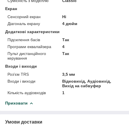
Сумісність з моделлю
Classic
Екран
Сенсорний екран
Ні
Діагональ екрану
4 дюйм
Додаткові характеристики
Підсилення басів
Так
Програми еквалайзера
4
Пульт дистанційного
Так
керування
Входи і виходи
Роз'єм TRS
3,5 мм
Входи і виходи
Відеовихід, Аудіовихід,
Вихід на сабвуфер
Кількість аудіовходів
1
Приховати
Умови доставки