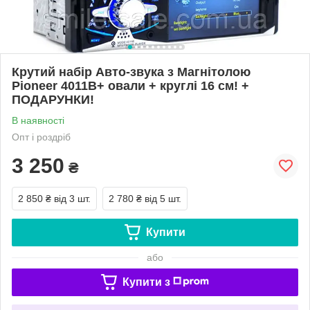
Крутий набір Авто-звука з Магнітолою
Pioneer 4011B+ овали + круглі 16 см! +
ПОДАРУНКИ!
В наявності
Опт і роздріб
3 250
₴
2 850 ₴
від 3 шт.
2 780 ₴
від 5 шт.
Купити
або
Купити з