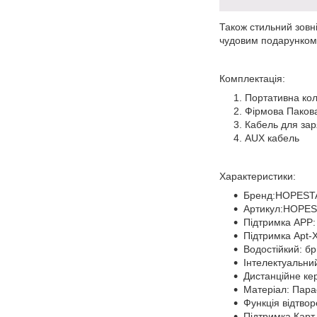
Також стильний зовн
чудовим подарунком 
Комплектація:
Портативна кол
Фірмова Паков
Кабель для за
AUX кабель
Характеристики:
Бренд:HOPEST
Артикул:HOPE
Підтримка APP
Підтримка Apt-
Водостійкий: бр
Інтелектуальни
Дистанційне ке
Матеріал: Пара
Функція відтво
Підтримка Карт 