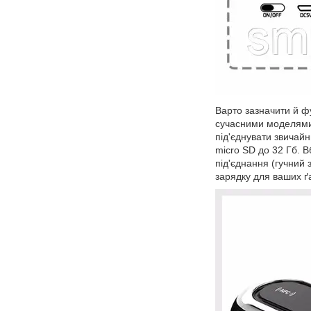
Варто зазначити й фу
сучасними моделями с
під'єднувати звичай
micro SD до 32 Гб. В
під'єднання (гучний
зарядку для ваших ґ