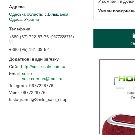
У компанії підклю
Одеська область, с.Вільшанка,
Одеса, Україна
+380 (67) 722-87-76
0677228776
Viber
О
+380 (95) 181-39-52
http://smile-sale.com.ua
smile-
sale.com.ua@mail.ru
0677228776
0677228776
Instagram
@Smile_sale_shop