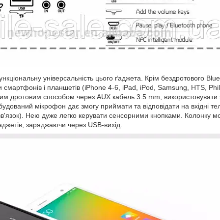
нкціональну універсальність цього ґаджета. Крім бездротового Blue
мартфонів і планшетів (iPhone 4-6, iPad, iPod, Samsung, HTS, Philip
ним дротовим способом через AUX кабель 3.5 mm, використовувати 
будований мікрофон дає змогу приймати та відповідати на вхідні те
 зв'язок). Нею дуже легко керувати сенсорними кнопками. Колонку м
аджетів, заряджаючи через USB-вихід.