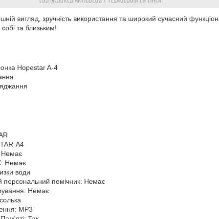
ішній вигляд, зручність використання та широкий сучасний функціо
собі та близьким!
онка Hopestar A-4
ання
ряджання
AR
STAR-A4
: Немає
X: Немає
изки води
й персональний помічник: Немає
рування: Немає
солька
рення: MP3
Пам'яті: Так