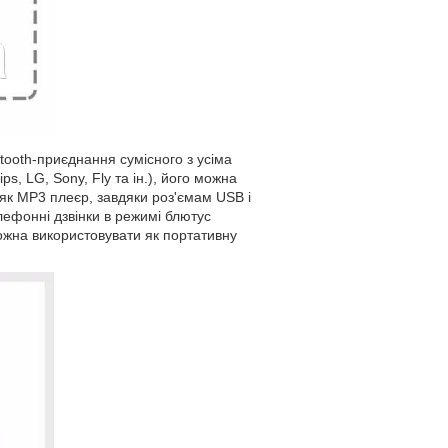
tooth-приєднання сумісного з усіма
s, LG, Sony, Fly та ін.), його можна
як MP3 плеєр, завдяки роз'ємам USB і
лефонні дзвінки в режимі блютус
ожна використовувати як портативну