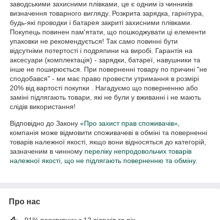
заводськими захисними плівками, це є одним із чинників 
визначення товарного вигляду. Розкрита зарядка, гарнітура, 
будь-які проводки і батарея закриті захисними плівками. 
Покупець повинен пам'ятати, що пошкоджувати ці елементи 
упаковки не рекомендується! Так само повинні бути 
відсутніми потертості і подряпини на виробі. Гарантія на 
аксесуари (комплектація) - зарядки, батареї, навушники та 
інше не поширюється. При поверненні товару по причині "не 
сподобався" - ми має право провести утримання в розмірі 
20% від вартості покупки . Нагадуємо що поверненню або 
заміні підлягають товари, які не були у вживанні і не мають 
слідів використання!
Відповідно до Закону
«Про захист прав споживачів»
,
компанія може відмовити споживачеві в обміні та поверненні
товарів належної якості, якщо вони відносяться до категорій,
зазначеним в чинному
переліку непродовольчих товарів
належної якості, що не підлягають поверненню та обміну
.
Про нас