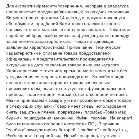
Для експертизи/ремонту/повернення, несправна апаратура 
направляється продавцю(виконавцю) за рахунок споживача. 
Ви маєте право протягом 14 днів з дня покупки повернути 
або обміняти, придбаний Вами товар належної якості в 
нашому інтернет-магазині в наступних випадках: -Товар має 
виробничий брак, який впливає на функціонування приладу 
за заявленим характеристикам; -Товар не відповідає 
заявленим характеристикам; Примечание: Технические 
характеристики и описание товара предоставлено 
официальным представительством производителя и 
актуально на дату появления товара в нашем каталоге. 
Характеристики с течением времени могут изменяться без 
уведомления со стороны производителя. За любого рода 
несоответствия характеристик товара заявленным 
производителем, если это не ухудшает функциональность 
прибора - наш интернет-магазин ответственности не несет. 
Мы не принимаем к возврату и не производим обмен товара 
в следующих случаях: -Товар имеет следы использования, 
сняты защитные пленки, повреждены пломбы; -Товар має 
будь-які пошкодження: механічні, хімічні, термічні; На апараті 
було встановлено стороннє некоректне ПО; -З причини: 
"слабких" акумуляторних батарей, "слабкого" прийому і т. д. 
Роз'яснення: Товарний вид: Новий товар реалізується з 