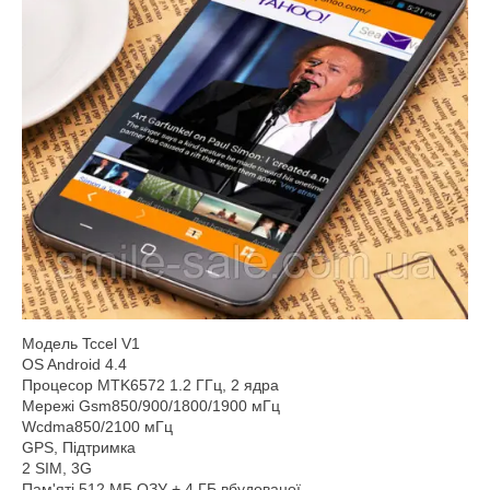
Модель Tccel V1
OS Android 4.4
Процесор MTK6572 1.2 ГГц, 2 ядра
Мережі Gsm850/900/1800/1900 мГц
Wcdma850/2100 мГц
GPS, Підтримка
2 SIM, 3G
Пам'яті 512 МБ ОЗУ + 4 ГБ вбудованої