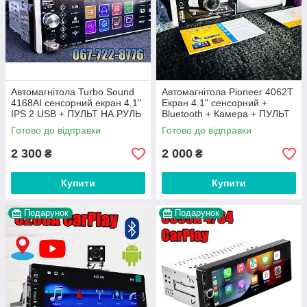
Автомагнітола Turbo Sound
Автомагнітола Pioneer 4062T
4168AI сенсорний екран 4,1"
Екран 4.1" сенсорний +
IPS 2 USB + ПУЛЬТ НА РУЛЬ
Bluetooth + Камера + ПУЛЬТ
+ АМЕРА
НА РУЛЬ 2022
Готово до відправки
Готово до відправки
2 300
2 000
₴
₴
Купити
Купити
Подарунок
Подарунок