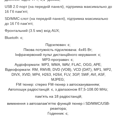
USB 2.0 порт (на передній панелі), підтримка максимально до
16 Гб пам'яті;
SD/MMC-слот (на передній панелі), підтримка максимально
до 16 Гб пам'яті;
Фронтальний (3.5 мм) вхід AUX;
Bluetoth: є;
Підсилювач: є;
Пікова потужність підсилювача: 4x45 Вт;
Інфрачервоний пульт дистанційного керування: є;
MP3-програвач: є;
Аудіоформати: MP3, WMA, WAV, FLAC, OGG, APE;
Відеоформати: RM, RMVB, DVD (VOB), VCD (DAT), MP1, MP2,
DIVX, XVID, MP4, H263, H264, FLV, 3GP, SWF, AVI, ASF,
MJPEG;
FM тюнер:
стерео FM-тюнер з автоскануванням
;
Автопошук радіостанцій: є, з діапазоном 87,5-108.00 MHz;
пам'ять на 18 радіостанцій;
вимкнення з автозапам'яттю функцій тюнер і SD/MMC/USB-
реактора;
Годинник: є;