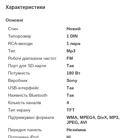
Характеристики
Основні
Стан
Новий
Типорозмір
1 DIN
RCA-виходи
1 пара
Тип
Mp3
Робочі діапазони частот
FM
Порт для SD-карти
Так
Потужність
180 Вт
Виробник
Sony
USB-інтерфейс
Так
Наявність Bluetooth
Так
Кількість каналів
4
Тип екрану
TFT
Підтримувані формати
WMA, MPEG4, DivX, MP3,
JPEG, AVI
Передня панель
Незнімна
Підтримка iPod
Ні