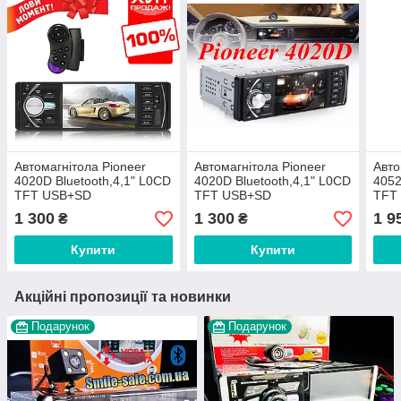
Автомагнітола Pioneer
Автомагнітола Pioneer
Авто
4020D Bluetooth,4,1" L0CD
4020D Bluetooth,4,1" L0CD
4052
TFT USB+SD
TFT USB+SD
TFT
DIVX/MP4/MP3 + ПУЛЬТ
DIVX/MP4/MP3 + ПУЛЬТ
DIV
1 300
1 300
1 9
₴
₴
НА РУЛЬ
НА РУЛЬ
НА 
Купити
Купити
Акційні пропозиції та новинки
Подарунок
Подарунок