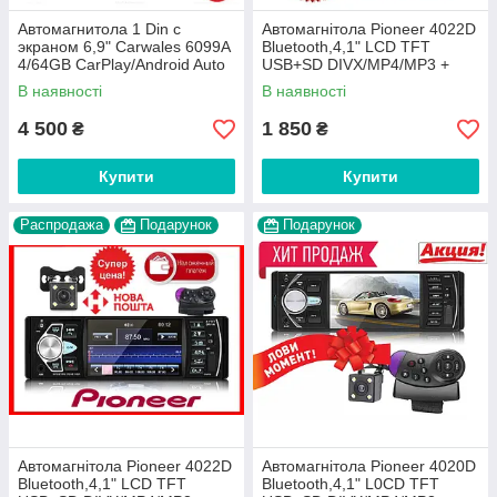
Автомагнитола 1 Din с
Автомагнітола Pioneer 4022D
экраном 6,9" Carwales 6099A
Bluetooth,4,1" LCD TFT
4/64GB CarPlay/Android Auto
USB+SD DIVX/MP4/MP3 +
ПУЛЬТ НА РУЛЬ+КАМЕРА!
В наявності
В наявності
4 500
1 850
₴
₴
Купити
Купити
Распродажа
Подарунок
Подарунок
Автомагнітола Pioneer 4022D
Автомагнітола Pioneer 4020D
Bluetooth,4,1" LCD TFT
Bluetooth,4,1" L0CD TFT