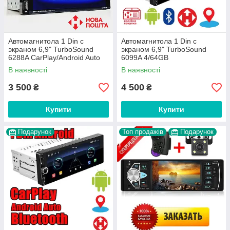
Автомагнитола 1 Din с
Автомагнитола 1 Din с
экраном 6,9" TurboSound
экраном 6,9" TurboSound
6288A CarPlay/Android Auto
6099A 4/64GB
CarPlay/Android Auto
В наявності
В наявності
3 500
4 500
₴
₴
Купити
Купити
Подарунок
Топ продажів
Подарунок