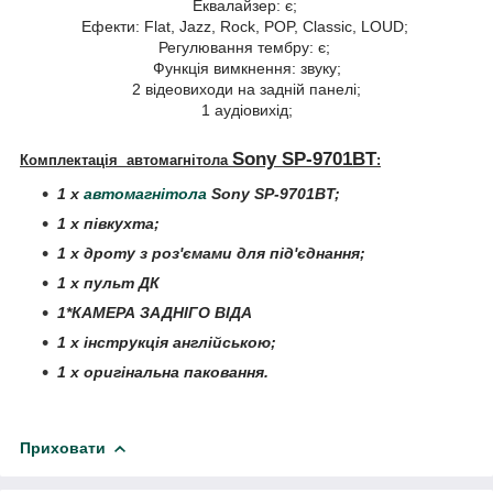
Еквалайзер: є;
Ефекти: Flat, Jazz, Rock, POP, Classic, LOUD;
Регулювання тембру: є;
Функція вимкнення: звуку;
2 відеовиходи на задній панелі;
1 аудіовихід;
Sony SP-9701BT
Комплектація автомагнітола
:
1 х
автомагнітола
Sony SP-9701BT
;
1 х півкухта;
1 х дроту з роз'ємами для під'єднання;
1 х пульт ДК
1*КАМЕРА ЗАДНІГО ВІДА
1 х інструкція англійською;
1 х оригінальна паковання.
Приховати