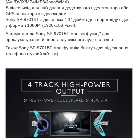
(AVI/DVIX/MP4/MP3/Jpeg/WMA).
Є відеовихід для під'єднання додаткового відеомонітора або
GPS навігатора з відеовходом
Sony SP-9701BT з дисплеєм 4.1" дюйма для перегляду відео
у форматі 1080P (1920x108 Pixel).
Автомагнітола Sony SP-9701BT має всі функції для
прослуховування й перегляду якісного аудіо та відео.
Також Sony SP-9701BT має функцію блютуз-для під'єднання
телефона (гучний зв'язок).